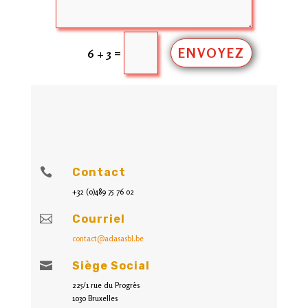
ENVOYEZ
=
6 + 3

Contact
+32 (0)489 75 76 02

Courriel
contact@adasasbl.be

Siège Social
225/1 rue du Progrès
1030 Bruxelles