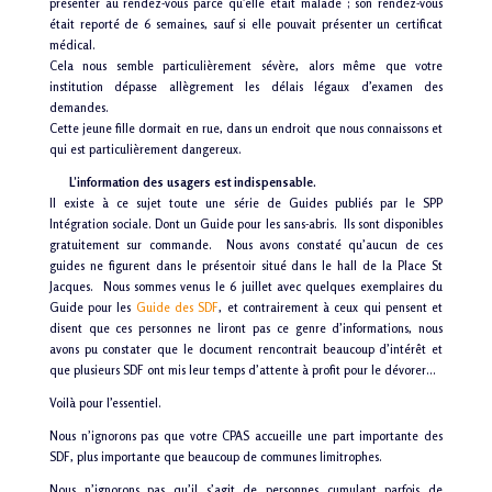
présenter au rendez-vous parce qu’elle était malade ; son rendez-vous
était reporté de 6 semaines, sauf si elle pouvait présenter un certificat
médical.
Cela nous semble particulièrement sévère, alors même que votre
institution dépasse allègrement les délais légaux d’examen des
demandes.
Cette jeune fille dormait en rue, dans un endroit que nous connaissons et
qui est particulièrement dangereux.
L’information des usagers est indispensable.
Il existe à ce sujet toute une série de Guides publiés par le SPP
Intégration sociale. Dont un Guide pour les sans-abris.
Ils sont disponibles
gratuitement sur commande. Nous avons constaté qu’aucun de ces
guides ne figurent dans le présentoir situé dans le hall de la Place St
Jacques. Nous sommes venus le 6 juillet avec quelques exemplaires du
Guide pour les
Guide des SDF
, et contrairement à ceux qui pensent et
disent que ces personnes ne liront pas ce genre d’informations, nous
avons pu constater que le document rencontrait beaucoup d’intérêt et
que plusieurs SDF ont mis leur temps d’attente à profit pour le dévorer…
Voilà pour l’essentiel.
Nous n’ignorons pas que votre CPAS accueille une part importante des
SDF, plus importante que beaucoup de communes limitrophes.
Nous n’ignorons pas qu’il s’agit de personnes cumulant parfois de