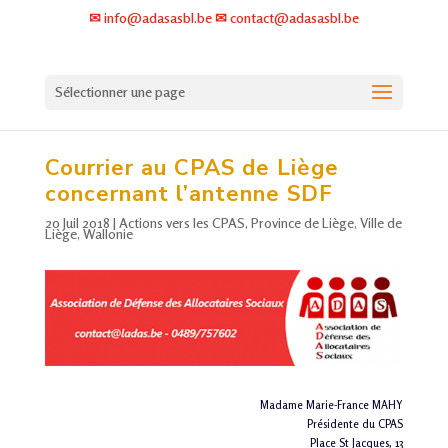
✉ info@adasasbl.be ✉ contact@adasasbl.be
Sélectionner une page
Courrier au
CPAS
de Liège
concernant l’antenne SDF
20 Juil 2018
|
Actions vers les CPAS
,
Province de Liège
,
Ville de
Liège
,
Wallonie
Madame Marie-France MAHY
Présidente du CPAS
Place St Jacques, 13