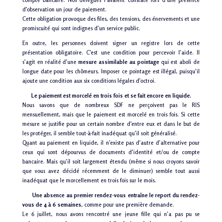
compte bancaire. Nos délégués l’avaient constaté lors d’une présence
d’observation un jour de paiement.
Cette obligation provoque des files, des tensions, des énervements et une
promiscuité qui sont indignes d’un service public.
En outre, les personnes doivent signer un registre lors de cette
présentation obligatoire. C’est une condition pour percevoir l’aide. Il
s’agit en réalité d’une
mesure assimilable au pointage
qui est aboli de
longue date pour les chômeurs. Imposer ce pointage est illégal, puisqu’il
ajoute une condition aux six conditions légales d’octroi.
Le paiement est morcelé en trois fois et se fait encore en liquide.
Nous savons que de nombreux SDF ne perçoivent pas le
RIS
mensuellement, mais que le paiement est morcelé en trois fois. Si cette
mesure se justifie pour un certain nombre d’entre eux et dans le but de
les protéger, il semble tout-à-fait inadéquat qu’il soit généralisé.
Quant au paiement en liquide, il n’existe pas d’autre d’alternative pour
ceux qui sont dépourvus de documents d’identité et/ou de compte
bancaire. Mais qu’il soit largement étendu (même si nous croyons savoir
que vous avez décidé récemment de le diminuer) semble tout aussi
inadéquat que le morcellement en trois fois sur le mois.
Une absence au premier rendez-vous entraîne le report du rendez-
vous de 4 à 6 semaines
, comme pour une première demande.
Le 6 juillet, nous avons rencontré une jeune fille qui n’a pas pu se