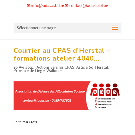
✉ info@adasasbl.be ✉ contact@adasasbl.be
Sélectionner une page
Courrier au
CPAS
d’Herstal –
formations atelier 4040…
10 Avr 2021
|
Actions vers les CPAS
,
Article 60
,
Herstal
,
Province de Liège
,
Wallonie
Le 22 mars 2021