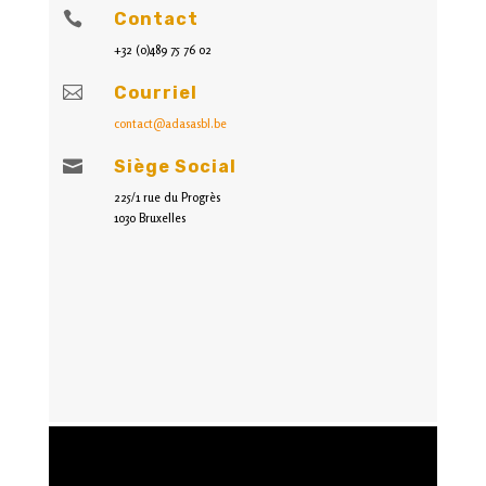

Contact
+32 (0)489 75 76 02

Courriel
contact@adasasbl.be

Siège Social
225/1 rue du Progrès
1030 Bruxelles