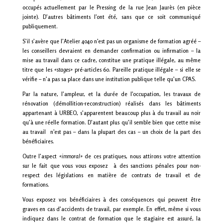
occupés actuellement par le Pressing de la rue Jean Jaurès (en pièce
jointe). D’autres bâtiments l’ont été, sans que ce soit communiqué
publiquement.
S’il s’avère que l’Atelier 4040 n’est pas un organisme de formation agréé –
les conseillers devraient en demander confirmation ou infirmation – la
mise au travail dans ce cadre, constitue une pratique illégale, au même
titre que les
«stages»
pré-articles 60. Pareille pratique illégale – si elle se
vérifie – n’a pas sa place dans une institution publique telle qu’un CPAS.
Par la nature, l’ampleur, et la durée de l’occupation, les travaux de
rénovation (démollition-reconstruction) réalisés dans les bâtiments
appartenant à URBEO, s’apparentent beaucoup plus à du travail au noir
qu’à une réelle formation. D’autant plus qu’il semble bien que cette mise
au travail n’est pas – dans la plupart des cas – un choix de la part des
bénéficiaires.
Outre l’aspect
«immoral»
de ces pratiques, nous attirons votre attention
sur le fait que vous vous exposez à des sanctions pénales pour non-
respect des législations en matière de contrats de travail et de
formations.
Vous exposez vos bénéficiaires à des conséquences qui peuvent être
graves en cas d’accidents de travail, par exemple. En effet, même si vous
indiquez dans le contrat de formation que le stagiaire est assuré, la