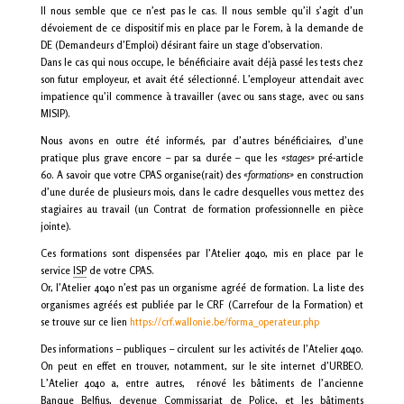
Il nous semble que ce n’est pas le cas. Il nous semble qu’il s’agit d’un
dévoiement de ce dispositif mis en place par le Forem, à la demande de
DE (Demandeurs d’Emploi) désirant faire un stage d’observation.
Dans le cas qui nous occupe, le bénéficiaire avait déjà passé les tests chez
son futur employeur, et avait été sélectionné. L’employeur attendait avec
impatience qu’il commence à travailler (avec ou sans stage, avec ou sans
MISIP
).
Nous avons en outre été informés, par d’autres bénéficiaires, d’une
pratique plus grave encore – par sa durée – que les
«stages»
pré-article
60. A savoir que votre CPAS organise(rait) des
«formations»
en construction
d’une durée de plusieurs mois, dans le cadre desquelles vous mettez des
stagiaires au travail (un Contrat de formation professionnelle en pièce
jointe).
Ces formations sont dispensées par l’Atelier 4040, mis en place par le
service
ISP
de votre CPAS.
Or, l’Atelier 4040 n’est pas un organisme agréé de formation. La liste des
organismes agréés est publiée par le
CRF
(Carrefour de la Formation) et
se trouve sur ce lien
https://crf.wallonie.be/forma_operateur.php
Des informations – publiques – circulent sur les activités de l’Atelier 4040.
On peut en effet en trouver, notamment, sur le site internet d’URBEO.
L’Atelier 4040 a, entre autres, rénové les bâtiments de l’ancienne
Banque Belfius, devenue Commissariat de Police, et les bâtiments