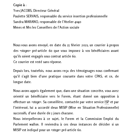
Copie à
:
Yves JACOBS, Directeur Général
Paulette SERVAIS, responsable du service insertion professionnelle
Sandra MARANO, responsable de l’Atelier 4040
Mmes et Mrs les Conseillers de l’Action sociale
Nous vous avons envoyé, en date du 25 février 2021, un courrier à propos
des
«stages»
pré-article 60 que vous imposez à vos bénéficiaires avant
qu’ils soient engagés sous contrat article 60.
Ce courrier est resté sans réponse.
Depuis lors, toutefois, nous avons reçu des témoignages nous confirmant
qu’il s’agit bien d’une pratique courante dans votre CPAS, et ce, de
longue date.
Nous avons appris également que, dans une situation concrète, vous avez
orienté un bénéficiaire vers le Forem, étant donné son opposition à
effectuer un
«stage»
. Sa conseillère, contactée par votre
service
ISP
et par
l’intéressé, lui a accordé deux
MISIP
(Mise en Situation Professionnelle)
successifs, d’une durée de 5 jours chacune.
Nous interpellerons à ce sujet, le Forem et la Commission Emploi du
Parlement wallon. Il reviendra à ces deux instances de décider si un
MISIP
est indiqué pour un
«stage»
pré-article 60.