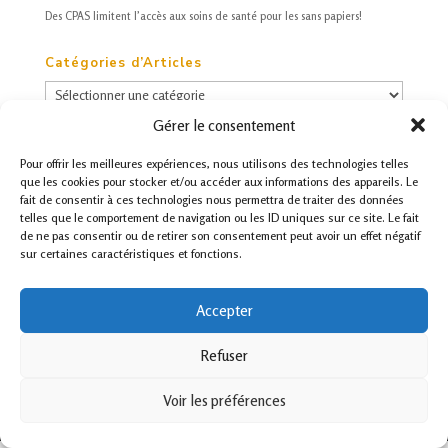
Des
CPAS
limitent l’accès aux soins de santé pour les sans papiers!
Catégories d’Articles
Catégories
d’Articles
Gérer le consentement
Archives
Pour offrir les meilleures expériences, nous utilisons des technologies telles
Archives
que les cookies pour stocker et/ou accéder aux informations des appareils. Le
fait de consentir à ces technologies nous permettra de traiter des données
telles que le comportement de navigation ou les ID uniques sur ce site. Le fait
de ne pas consentir ou de retirer son consentement peut avoir un effet négatif
sur certaines caractéristiques et fonctions.
Accueil
Glossaire
Presse
Bibliothèque
Annuaire
Agenda
Contact
Accepter
Politique sur les cookies.
Refuser
aDAS asbl 2019
Voir les préférences
Webmaster Laurent Frémal