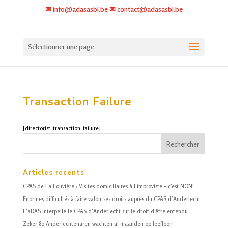
✉ info@adasasbl.be ✉ contact@adasasbl.be
Sélectionner une page
Transaction Failure
[directorist_transaction_failure]
Articles récents
CPAS
de La Louvière : Visites domiciliaires à l’improviste – c’est NON!
Enormes difficultés à faire valoir ses droits auprès du
CPAS
d’Anderlecht
L’aDAS interpelle le
CPAS
d’Anderlecht sur le droit d’être entendu
Zeker 80 Anderlechtenaren wachten al maanden op leefloon