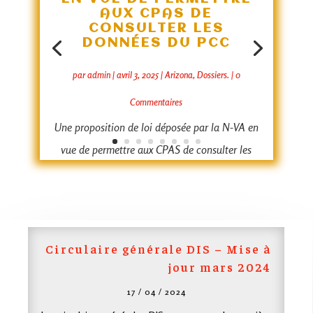
AUX
CPAS
DE
CONSULTER LES
DONNÉES DU
PCC
par
admin
|
avril 3, 2025
|
Arizona
,
Dossiers.
| 0
Commentaires
Une proposition de loi déposée par la N-VA en
vue de permettre aux CPAS de consulter les
données du Point de contact central (PCC)
sera soumise prochainement au
ParlementANALYSEFR....
Circulaire générale DIS – Mise à
LIRE PLUS
jour mars 2024
17 / 04 / 2024