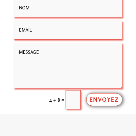
ENVOYEZ
=
4 + 8