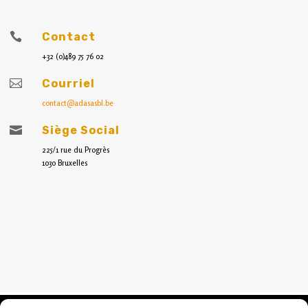

Contact
+32 (0)489 75 76 02

Courriel
contact@adasasbl.be

Siège Social
225/1 rue du Progrès
1030 Bruxelles