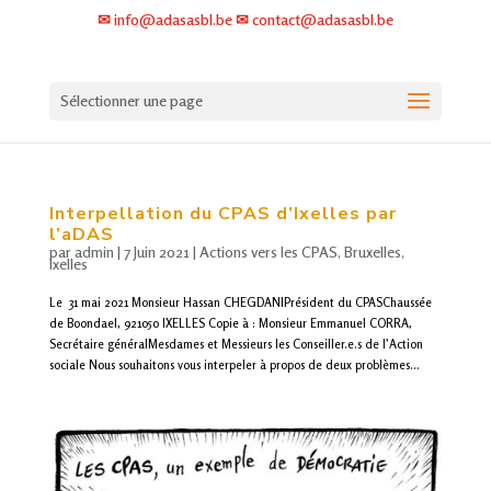
✉ info@adasasbl.be ✉ contact@adasasbl.be
Sélectionner une page
Interpellation du
CPAS
d’Ixelles par
l’aDAS
par
admin
|
7 Juin 2021
|
Actions vers les CPAS
,
Bruxelles
,
Ixelles
Le 31 mai 2021 Monsieur Hassan CHEGDANIPrésident du CPASChaussée
de Boondael, 921050 IXELLES Copie à : Monsieur Emmanuel CORRA,
Secrétaire généralMesdames et Messieurs les Conseiller.e.s de l’Action
sociale Nous souhaitons vous interpeler à propos de deux problèmes...