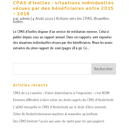
CPAS
d’Ixelles : situations individuelles
vécues par des bénéficiaires entre 2015
– 2016
par
admin
|
4 Août 2020
|
Actions vers les CPAS
,
Bruxelles
,
Ixelles
Le CPAS d’Ixelles dispose d’un service de médiation externe. Celui-ci
publie depuis 2012 un rapport annuel. Dans ces rapports, sont exposées
des situations individuelles vécues par des bénéficiaires. Nous les avons
extraites du 5ème rapport de 2016 (pages 28 à 31). Ce...
Articles récents
CPAS
de La Louvière : Visites domiciliaires à l’improviste – c’est NON!
Enormes difficultés à faire valoir ses droits auprès du
CPAS
d’Anderlecht
L’aDAS interpelle le
CPAS
d’Anderlecht sur le droit d’être entendu
Zeker 80 Anderlechtenaren wachten al maanden op leefloon
Des
CPAS
limitent l’accès aux soins de santé pour les sans papiers!